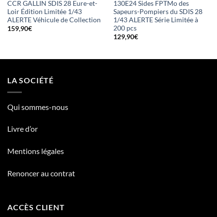
CCR GALLIN SDIS 28 Eure-et-
130E24 Sides FPTMo des
Loir Édition Limitée 1/43
Sapeurs-Pompiers du SDIS 28
ALERTE Véhicule de Collection
1/43 ALERTE Série Limitée à
200 pcs
159,90
€
129,90
€
LA SOCIÉTÉ
Qui sommes-nous
Livre d’or
Mentions légales
Renoncer au contrat
ACCÈS CLIENT