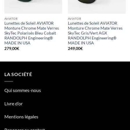
AVIATOR
AVIATOR
Lunettes de Soleil AVIATOR
Lunettes de Soleil AVIATOR
Monture Chrome Mate Verres
Monture Chrome Mate Verres
SkyTec Polarisés Bleu Cobalt
SkyTec Gris/Vert AGX
RANDOLPH Engineering®
RANDOLPH Engineering®
MADE IN USA
MADE IN USA
279,00
€
249,00
€
LA SOCIÉTÉ
Qui sommes-nous
Livre d’or
Mentions légales
Renoncer au contrat