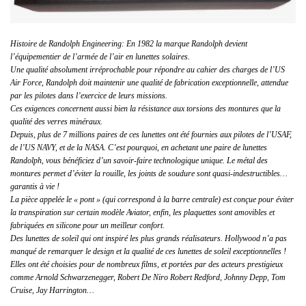
Histoire de Randolph Engineering: En 1982 la marque Randolph devient
l’équipementier de l’armée de l’air en lunettes solaires.
Une qualité absolument irréprochable pour répondre au cahier des charges de l’US
Air Force, Randolph doit maintenir une qualité de fabrication exceptionnelle, attendue
par les pilotes dans l’exercice de leurs missions.
Ces exigences concernent aussi bien la résistance aux torsions des montures que la
qualité des verres minéraux.
Depuis, plus de 7 millions paires de ces lunettes ont été fournies aux pilotes de l’USAF,
de l’US NAVY, et de la NASA. C’est pourquoi, en achetant une paire de lunettes
Randolph, vous bénéficiez d’un savoir-faire technologique unique. Le métal des
montures permet d’éviter la rouille, les joints de soudure sont quasi-indestructibles…
garantis à vie !
La pièce appelée le « pont » (qui correspond à la barre centrale) est conçue pour éviter
la transpiration sur certain modèle Aviator, enfin, les plaquettes sont amovibles et
fabriquées en silicone pour un meilleur confort.
Des lunettes de soleil qui ont inspiré les plus grands réalisateurs. Hollywood n’a pas
manqué de remarquer le design et la qualité de ces lunettes de soleil exceptionnelles !
Elles ont été choisies pour de nombreux films, et portées par des acteurs prestigieux
comme Arnold Schwarzenegger, Robert De Niro Robert Redford, Johnny Depp, Tom
Cruise, Jay Harrington…