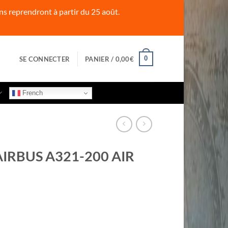
s reprendront à partir du 25 août.
0
SE CONNECTER
PANIER /
0,00
€
French
AIRBUS A321-200 AIR