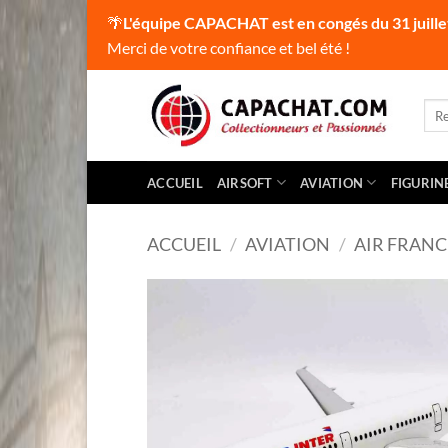
🌴
L'équipe CAPACHAT est en congés du 31 juille
Merci de votre confiance et bel été !
Passer
au
Rec
pour
contenu
ACCUEIL
AIRSOFT
AVIATION
FIGURIN
ACCUEIL
/
AVIATION
/
AIR FRANC