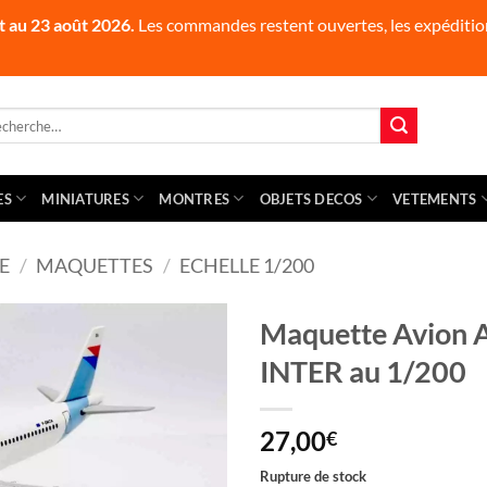
t au 23 août 2026.
Les commandes restent ouvertes, les expédition
herche
 :
ES
MINIATURES
MONTRES
OBJETS DECOS
VETEMENTS
E
/
MAQUETTES
/
ECHELLE 1/200
Maquette Avion 
INTER au 1/200
27,00
€
Rupture de stock