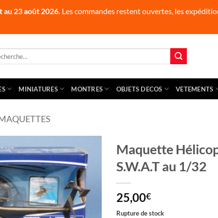
t au 23 août 2026.
Les commandes restent ouvertes, les expédition
herche
 :
ES
MINIATURES
MONTRES
OBJETS DECOS
VETEMENTS
MAQUETTES
Maquette Hélico
S.W.A.T au 1/32
25,00
€
Rupture de stock