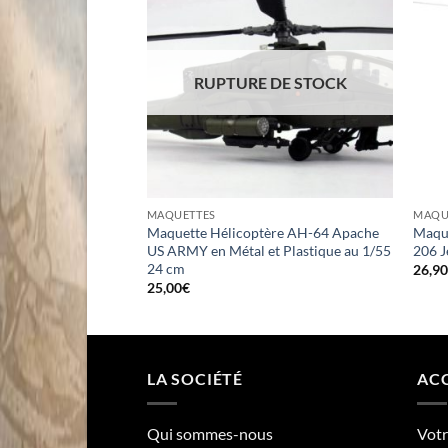
RUPTURE DE STOCK
MAQUETTES
MAQU
ère EC-135
Maquette Hélicoptère AH-64 Apache
Maque
aise au 1/43
US ARMY en Métal et Plastique au 1/55
206 J
24 cm
26,9
25,00
€
LA SOCIÉTÉ
ACC
Qui sommes-nous
Vot