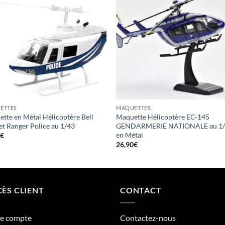
ETTES
MAQUETTES
tte en Métal Hélicoptère Bell
Maquette Hélicoptère EC-145
et Ranger Police au 1/43
GENDARMERIE NATIONALE au 1
en Métal
0
€
26,90
€
ÈS CLIENT
CONTACT
re compte
Contactez-nous