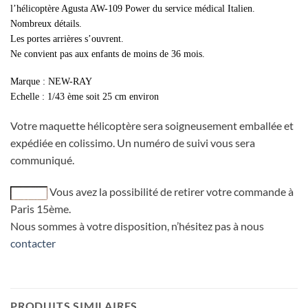
l’hélicoptère Agusta AW-109 Power du service médical Italien.
Nombreux détails.
Les portes arrières s’ouvrent.
Ne convient pas aux enfants de moins de 36 mois.
Marque : NEW-RAY
Echelle : 1/43 ème soit 25 cm environ
Votre maquette hélicoptère sera soigneusement emballée et
expédiée en colissimo. Un numéro de suivi vous sera
communiqué.
Vous avez la possibilité de retirer votre commande à
Paris 15ème.
Nous sommes à votre disposition, n’hésitez pas à nous
contacter
maquette Hélicoptère Agusta NH-500 Gardes Côtes Italie au 1/32, Hélicoptère , helikopter, elicopter, elicoptère, elicoptere, élicoptère, élicopter, ellicopter, ellicoptère, hélicoptères, elicoptre, hélicoptre, helicoptres, ellicoptaire, helicoptaire, elicoptaire, élicoptaire, ailicoptère, hellicoptère, ellicoptère, helicopterre, elicopterre, elicoter, helicoter, helicotere, èlicoptère, èlicoptères, èlicoptres, élicoptres, halicoptère, augusta, agussta, agustta, augustta, italia, hélicoptèreagusta, heliquopetaire, helicoptaire
PRODUITS SIMILAIRES