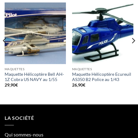
MAQUETTES
MAQUETTES
Maquette Hélicoptère Bell AH-
Maquette Hélicoptère Ecureuil
1Z Cobra US NAVY au 1/55
AS350 B2 Police au 1/43
29,90
€
26,90
€
LA SOCIÉTÉ
Qui sommes-nous