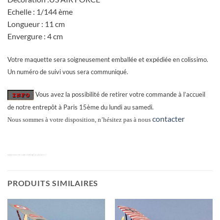
Echelle : 1/144 ème
Longueur : 11 cm
Envergure : 4 cm
Votre maquette sera soigneusement emballée et expédiée en colissimo.
Un numéro de suivi vous sera communiqué.
Vous avez la possibilité de retirer votre commande à l’accueil
de notre entrepôt à Paris 15ème du lundi au samedi.
contacter
Nous sommes à votre disposition, n’hésitez pas à nous
maquette avion fusée NORTH AMERICAN X-15 premier vol 1/144, maquette fusée USAF X15, maquette avion fusée x15 first flight 1/144 Dragon, maquette X15 premier vol USAF 1/144
PRODUITS SIMILAIRES