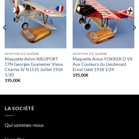
AVIATION DE GUERRE
AVIATION DE GUERRE
Maquette Avion NIEUPORT
Maquette Avion FOKKER D VII
17N Georges Guynemer Vieux
Aux Couleurs du Lieutenant
Charles IV N1531 Juillet 1916
Ernst Udet 1918 1/24
1/20
195,00
€
195,00
€
LA SOCIÉTÉ
Qui sommes-nous