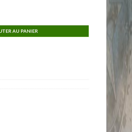
e G 2025 Noir Obsidian Métallisé Voiture de Collection 1/43 NOREV
UTER AU PANIER