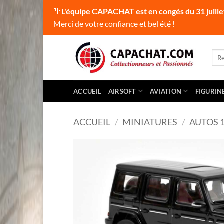
🌴
L'équipe CAPACHAT est en congés du 31 juille
Merci de votre confiance et bel été !
Passer
au
Rec
pour
contenu
ACCUEIL
AIRSOFT
AVIATION
FIGURIN
ACCUEIL
/
MINIATURES
/
AUTOS 1