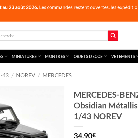
t au 23 août 2026.
Les commandes restent ouvertes, les expédition
herche
 :
ES
MINIATURES
MONTRES
OBJETS DECOS
VETEMENTS
-43
/
NOREV
/
MERCEDES
MERCEDES-BENZ 
Obsidian Métallis
1/43 NOREV
34,90
€