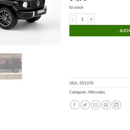
En stock
quantité de MERCEDES-BENZ Class
AJO
UGS :
351370
Catégorie :
Mercedes