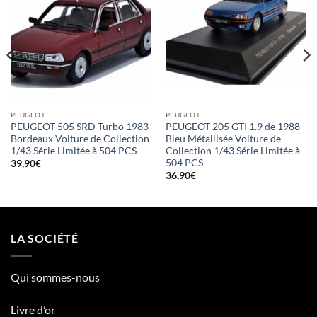
PEUGEOT
PEUGEOT
PEUGEOT 505 SRD Turbo 1983
PEUGEOT 205 GTI 1.9 de 1988
Bordeaux Voiture de Collection
Bleu Métallisée Voiture de
1/43 Série Limitée à 504 PCS
Collection 1/43 Série Limitée à
504 PCS
39,90
€
36,90
€
LA SOCIÉTÉ
Qui sommes-nous
Livre d’or