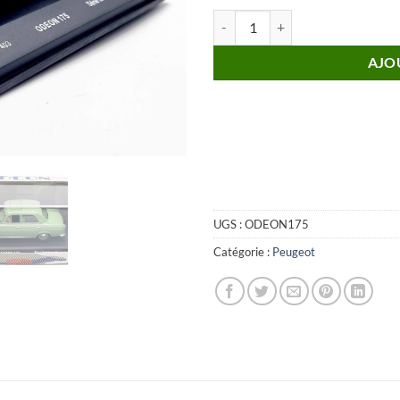
quantité de PEUGEOT 403 Vert de 
AJO
UGS :
ODEON175
Catégorie :
Peugeot