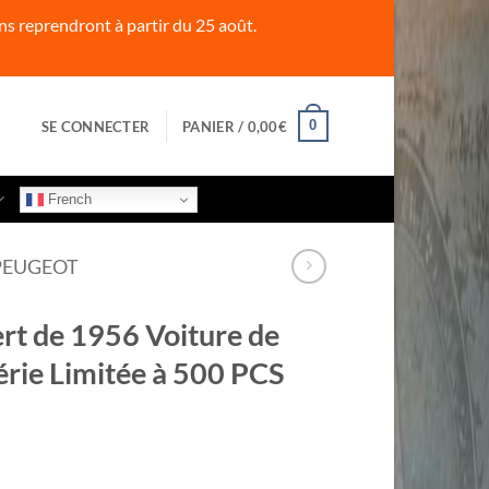
s reprendront à partir du 25 août.
0
SE CONNECTER
PANIER /
0,00
€
French
PEUGEOT
t de 1956 Voiture de
érie Limitée à 500 PCS