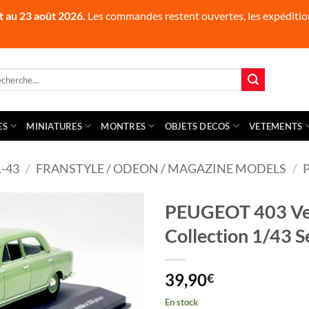
t au 23 août 2026.
Les commandes restent ouvertes, les expédition
herche
 :
ES
MINIATURES
MONTRES
OBJETS DECOS
VETEMENTS
-43
/
FRANSTYLE / ODEON / MAGAZINE MODELS
/
PEUGEOT 403 Ver
Collection 1/43 S
39,90
€
En stock