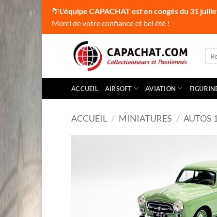
🌴
L'équipe CAPACHAT est en congés du 31 juille
Merci de votre confiance et bel été !
Passer
au
Rec
pour
contenu
ACCUEIL
AIRSOFT
AVIATION
FIGURIN
ACCUEIL
/
MINIATURES
/
AUTOS 1