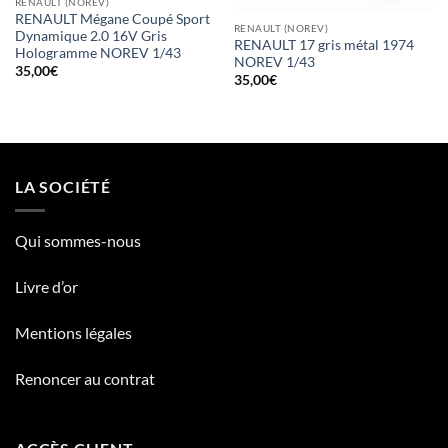
RENAULT (NOREV)
RENAULT Mégane Coupé Sport
RENAULT (NOREV)
Dynamique 2.0 16V Gris
RENAULT 17 gris métal 1974
Hologramme NOREV 1/43
NOREV 1/43
35,00
€
35,00
€
LA SOCIÉTÉ
Qui sommes-nous
Livre d’or
Mentions légales
Renoncer au contrat