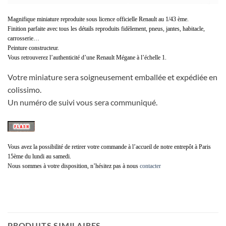
Magnifique miniature reproduite sous licence officielle Renault au 1/43 ème.
Finition parfaite avec tous les détails reproduits fidèlement, pneus, jantes, habitacle,
carrosserie…
Peinture constructeur.
Vous retrouverez l’authenticité d’une Renault Mégane à l’échelle 1.
Votre miniature sera soigneusement emballée et expédiée en
colissimo.
Un numéro de suivi vous sera communiqué.
Vous avez la possibilité de retirer votre commande à l’accueil de notre entrepôt à Paris
15ème du lundi au samedi.
Nous sommes à votre disposition, n’hésitez pas à nous
contacter
voiture miniature RENAULT Mégane, miniature mégane renault, miniatures mégane renault, modèle réduit renault mégane, modèles réduits renault mégane, modèles réduit renaul mégane, renault mégan, reno mégan, renau mégane, renau mégan, voiture de collection renault mégane, voitures de collections renault mégane, voitures de collection renault mégane, maigan, maigane, meigan, meigane, meghane, meghan, meighan, meighane, maighan, maighane, meguane, meguan, meiguane, meiguan, maiguan, maiguane, model car renault mégane, car model renault mégane, model cars renault mégane, models cars renault mégane, die-cast renault mégane, die-cast renault mégane, die cast renault mégane, die casts renault mégane, diecast renault mégane, diecasts renault mégane, renault mégane for collector, renault mégane for collectors, spor, spord, spors, spore, sporr, sporre, spores, dinamic, dinamik, dinamiq, dynamic, dynamik, dynamiq, dynamique, dinamique, dinamiqe, dynamiqe,
PRODUITS SIMILAIRES