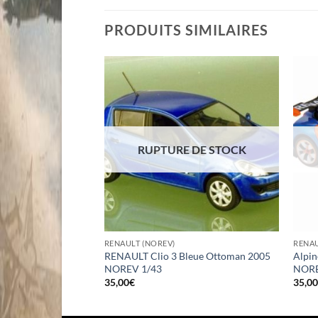
PRODUITS SIMILAIRES
 DE STOCK
RUPTURE DE STOCK
RENAULT (NOREV)
RENAU
oupé Blanc 2008
RENAULT Clio 3 Bleue Ottoman 2005
Alpi
tion NOREV 1/43
NOREV 1/43
NORE
35,00
€
35,0