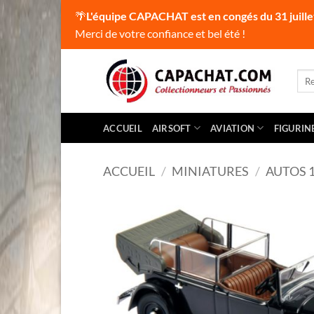
🌴
L'équipe CAPACHAT est en congés du 31 juille
Merci de votre confiance et bel été !
Passer
au
Rec
pour
contenu
ACCUEIL
AIRSOFT
AVIATION
FIGURIN
ACCUEIL
/
MINIATURES
/
AUTOS 1