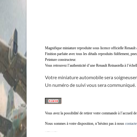
Magnifique miniature reproduite sous licence officielle Renault
Finition parfaite avec tous les détails reproduits fidèlement, pneu
Peinture constructeur.
Vous retrouvez l’authenticité d’une Renault Reinastella à l’échell
Votre miniature automobile sera soigneusem
Un numéro de suivi vous sera communiqué.
Vous avez la possibilité de retirer votre commande à l’accueil d
Nous sommes à votre disposition, n’hésitez pas à nous
contacte
RENAULT Reinastella Présidentielle Albert Lebrun 1936 norev 1/43, voiture renault Reinastella 1/43 norev