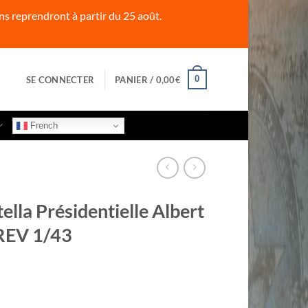
s reprendront à partir du 25 août.
0
SE CONNECTER
PANIER /
0,00
€
French
lla Présidentielle Albert
REV 1/43