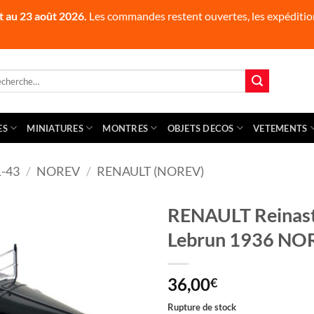
t au 23 août 2026.
Les commandes restent ouvertes, les expédition
herche
 :
ES
MINIATURES
MONTRES
OBJETS DECOS
VETEMENTS
-43
/
NOREV
/
RENAULT (NOREV)
RENAULT Reinaste
Lebrun 1936 NO
36,00
€
Rupture de stock