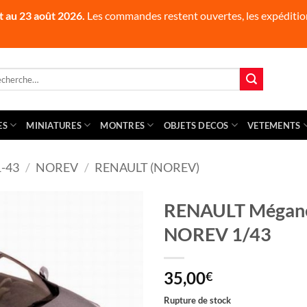
t au 23 août 2026.
Les commandes restent ouvertes, les expédition
herche
 :
ES
MINIATURES
MONTRES
OBJETS DECOS
VETEMENTS
-43
/
NOREV
/
RENAULT (NOREV)
RENAULT Mégane 
NOREV 1/43
35,00
€
Rupture de stock