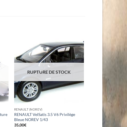
RUPTURE DE STOCK
RENAULT (NOREV)
ture
RENAULT VelSatis 3.5 V6 Privilège
Bleue NOREV 1/43
35,00
€