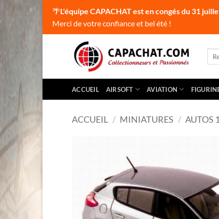
🌴
L'équipe CAPACHAT est en congés du 31 juille
Merci de votre confiance et bel été !
Passer
au
Rec
pour
contenu
ACCUEIL
AIRSOFT
AVIATION
FIGURIN
ACCUEIL
/
MINIATURES
/
AUTOS 1