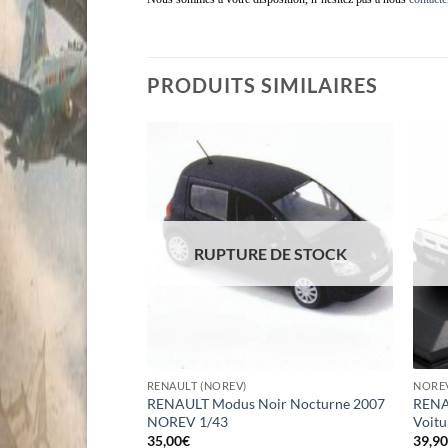
RENAULT Mégane 2009 Gris Platine NOREV 1/43, renaultmégane, maiganne, maigane, méganne, méguane, rnomégane, mégan, rnomegan, renautl mégane
PRODUITS SIMILAIRES
 DE STOCK
RUPTURE DE STOCK
RENAULT (NOREV)
NOREV
e Coupe de 1978
RENAULT Modus Noir Nocturne 2007
RENAU
tion NOREV 1/43
NOREV 1/43
Voitu
35,00
€
39,9