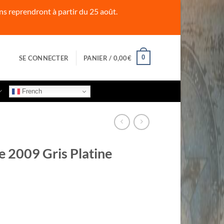
s reprendront à partir du 25 août.
0
SE CONNECTER
PANIER /
0,00
€
French
2009 Gris Platine