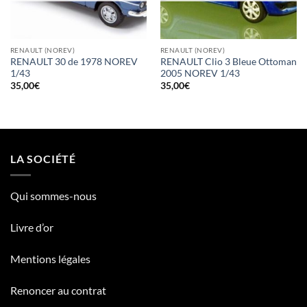
RENAULT (NOREV)
RENAULT (NOREV)
RENAULT 30 de 1978 NOREV
RENAULT Clio 3 Bleue Ottoman
1/43
2005 NOREV 1/43
35,00
€
35,00
€
LA SOCIÉTÉ
Qui sommes-nous
Livre d’or
Mentions légales
Renoncer au contrat