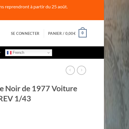
s reprendront à partir du 25 août.
0
SE CONNECTER
PANIER /
0,00
€
French
 Noir de 1977 Voiture
OREV 1/43