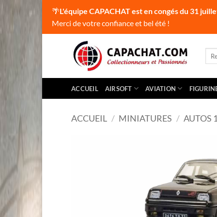
🌴
L'équipe CAPACHAT est en congés du 31 juille
Merci de votre confiance et bel été !
Passer
au
Rec
pour
contenu
ACCUEIL
AIRSOFT
AVIATION
FIGURIN
ACCUEIL
/
MINIATURES
/
AUTOS 1