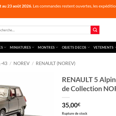
t au 23 août 2026.
Les commandes restent ouvertes, les expédition
herche
 :
ES
MINIATURES
MONTRES
OBJETS DECOS
VETEMENTS
-43
/
NOREV
/
RENAULT (NOREV)
RENAULT 5 Alpine
de Collection N
35,00
€
Rupture de stock