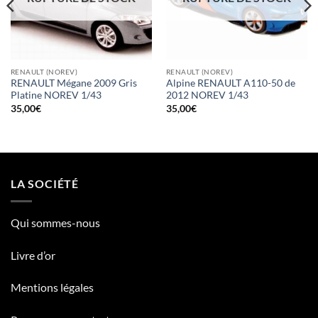
RENAULT (NOREV)
RENAULT (NOREV)
RENAULT Mégane 2009 Gris
Alpine RENAULT A110-50 de
Platine NOREV 1/43
2012 NOREV 1/43
35,00
€
35,00
€
LA SOCIÉTÉ
Qui sommes-nous
Livre d’or
Mentions légales