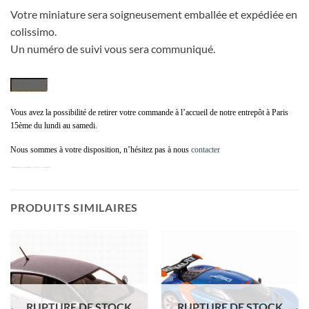
Votre miniature sera soigneusement emballée et expédiée en
colissimo.
Un numéro de suivi vous sera communiqué.
Vous avez la possibilité de retirer votre commande à l’accueil de notre entrepôt à Paris
15ème du lundi au samedi.
Nous sommes à votre disposition, n’hésitez pas à nous
contacter
voiture miniature Renault Captur de 2013 norev, Renocaptur renaultcaptur 2013 1/43, rno capture 2013 norev 1/43, renault capture norev 1/43
PRODUITS SIMILAIRES
RUPTURE DE STOCK
RUPTURE DE STOCK