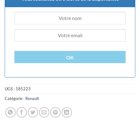
OK
UGS :
185223
Catégorie :
Renault