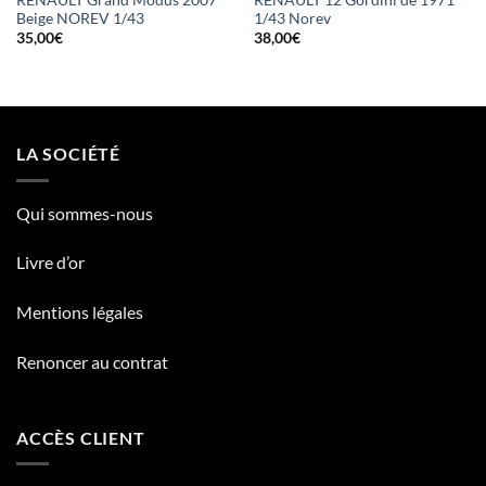
RENAULT Grand Modus 2007
RENAULT 12 Gordini de 1971
Beige NOREV 1/43
1/43 Norev
35,00
€
38,00
€
LA SOCIÉTÉ
Qui sommes-nous
Livre d’or
Mentions légales
Renoncer au contrat
ACCÈS CLIENT