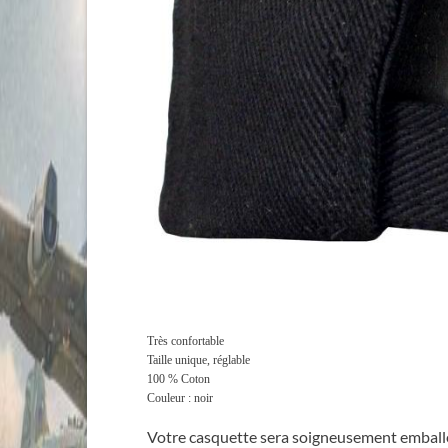
Très confortable
Taille unique, réglable
100 % Coton
Couleur : noir
Votre casquette sera soigneusement emballé