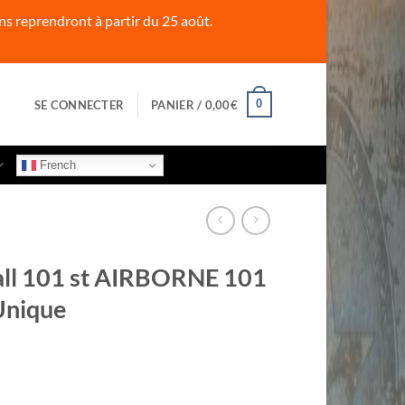
s reprendront à partir du 25 août.
0
SE CONNECTER
PANIER /
0,00
€
French
all 101 st AIRBORNE 101
Unique