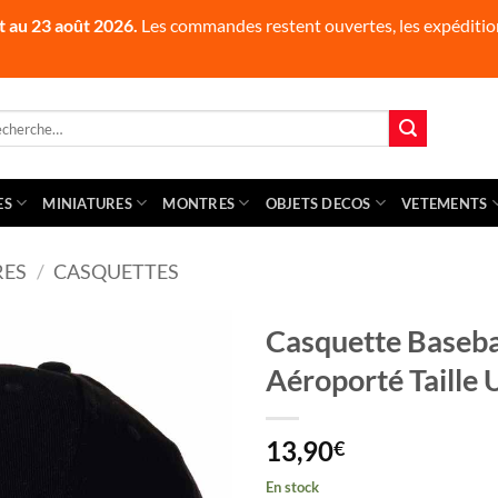
t au 23 août 2026.
Les commandes restent ouvertes, les expédition
herche
 :
ES
MINIATURES
MONTRES
OBJETS DECOS
VETEMENTS
RES
/
CASQUETTES
Casquette Baseb
Aéroporté Taille 
13,90
€
En stock