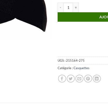
quantité de Casquette Baseball 1
AJO
UGS :
215164-275
Catégorie :
Casquettes