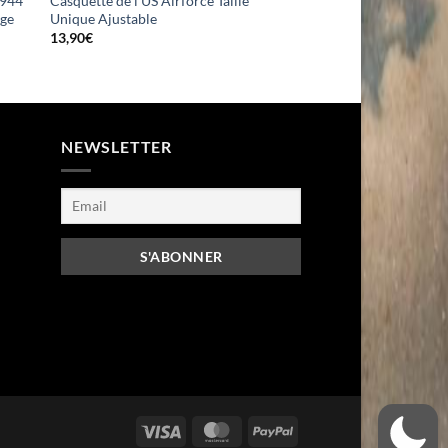
1944
Casquette de l’US Airforce Taille
ige
Unique Ajustable
13,90
€
NEWSLETTER
Visa
MasterCard
PayPal