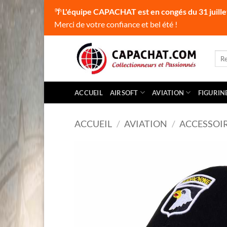
🌴
L'équipe CAPACHAT est en congés du 31 juille
Merci de votre confiance et bel été !
Passer
au
Rec
pour
contenu
ACCUEIL
AIRSOFT
AVIATION
FIGURIN
ACCUEIL
/
AVIATION
/
ACCESSOI