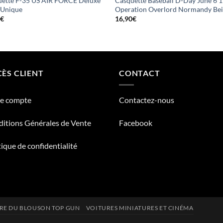
ette F-35 US AIR FORCE Deluxe
Casquette Baseball D-Day June 6 
e Unique
Operation Overlord Normandy Be
0
€
16,90
€
ÈS CLIENT
CONTACT
re compte
Contactez-nous
itions Générales de Vente
Facebook
tique de confidentialité
IRE DU BLOUSON TOP GUN
VOITURES MINIATURES ET CINÉMA