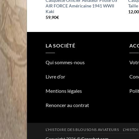
 Spitfire ROYAL AIR
Casquette Officier Aviateur Pilote US
Casqu
r
AIR FORCE Américaine 1941 WWII
Taill
Kaki
12,0
59,90
€
LA SOCIÉTÉ
ACC
Qui sommes-nous
Vot
Livre d’or
Cond
Mentions légales
Poli
Renoncer au contrat
L’HISTOIRE DES BLOUSONS AVIATEURS
L’HISTO
Copyright 2026 ©
Capachat.com