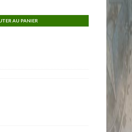
upermarine Spitfire Royal Air Force RAF
UTER AU PANIER