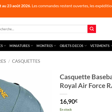
t au 23 août 2026.
Les commandes restent ouvertes, les expédition
herche
 :
ES
MINIATURES
MONTRES
OBJETS DECOS
VETEMENTS
RES
/
CASQUETTES
Casquette Basebal
Royal Air Force 
16,90
€
En stock