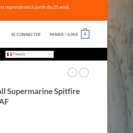
s reprendront à partir du 25 août.
0
SE CONNECTER
PANIER /
0,00
€
French
l Supermarine Spitfire
RAF