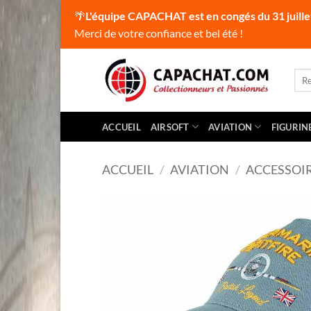
🌴
L'équipe CAPACHAT est en congés du 31 juille
Merci de votre confiance et bel été !
Passer
au
Rec
pour
contenu
ACCUEIL
AIRSOFT
AVIATION
FIGURIN
ACCUEIL
/
AVIATION
/
ACCESSOI