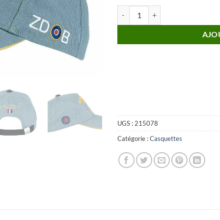
quantité de Casquette Baseball S
AJO
UGS :
215078
Catégorie :
Casquettes