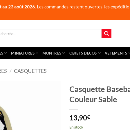
t au 23 août 2026.
Les commandes restent ouvertes, les expédition
herche
 :
ES
MINIATURES
MONTRES
OBJETS DECOS
VETEMENTS
RES
/
CASQUETTES
Casquette Baseb
Couleur Sable
13,90
€
En stock