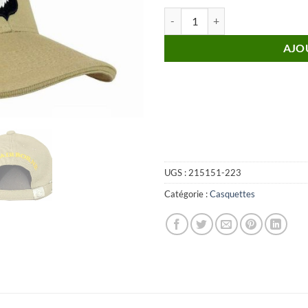
quantité de Casquette Baseball 
AJO
UGS :
215151-223
Catégorie :
Casquettes