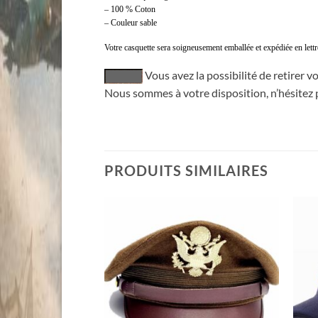
– 100 % Coton
– Couleur sable
Votre casquette sera soigneusement emballée et expédiée en let
Vous avez la possibilité de retirer 
Nous sommes à votre disposition, n’hésitez 
casquettes armée us airborne, casquete, kasquette, kasquet, cassequete, cassequette, kacequette, ksqet, kasquet, casquet, casquette
PRODUITS SIMILAIRES