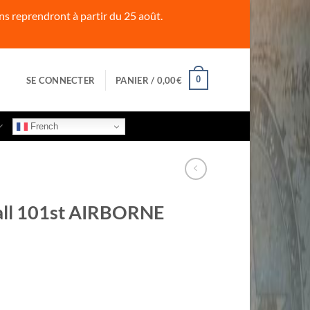
s reprendront à partir du 25 août.
0
SE CONNECTER
PANIER /
0,00
€
French
all 101st AIRBORNE