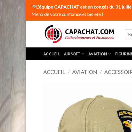
🌴
L'équipe CAPACHAT est en congés du 31 juille
Merci de votre confiance et bel été !
Passer
au
Rec
pour
contenu
ACCUEIL
AIRSOFT
AVIATION
FIGURIN
ACCUEIL
/
AVIATION
/
ACCESSOI