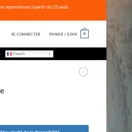
s reprendront à partir du 25 août.
0
SE CONNECTER
PANIER /
0,00
€
French
ce
tre alerté de la disponibilité