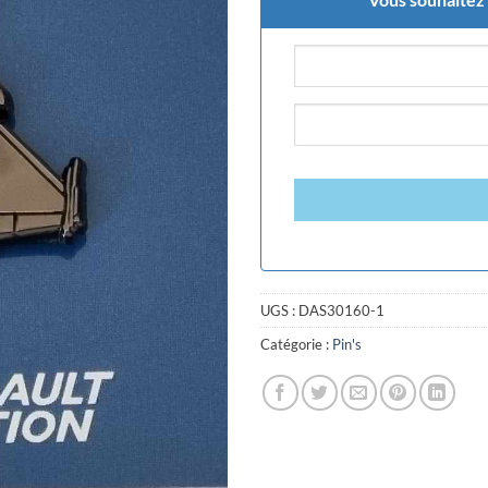
UGS :
DAS30160-1
Catégorie :
Pin's