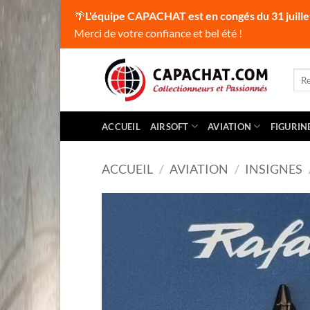
🌴
L'équipe CAPACHAT est en congés du 31 juille
Merci de votre confiance et bel été !
Passer
au
Rec
pour
contenu
ACCUEIL
AIRSOFT
AVIATION
FIGURIN
ACCUEIL
/
AVIATION
/
INSIGNES