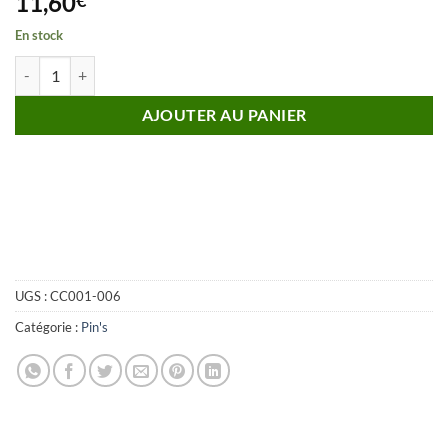
11,60
En stock
quantité de Pin's AIRBUS A320 doré à l'or fin 22K
AJOUTER AU PANIER
UGS :
CC001-006
Catégorie :
Pin's