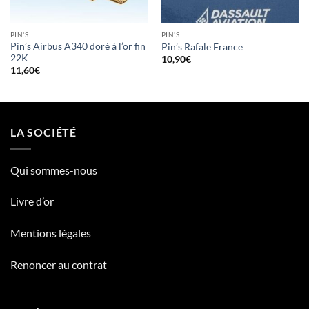
PIN'S
PIN'S
Pin’s Airbus A340 doré à l’or fin
Pin’s Rafale France
22K
10,90
€
11,60
€
LA SOCIÉTÉ
Qui sommes-nous
Livre d’or
Mentions légales
Renoncer au contrat