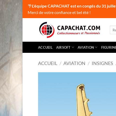
🌴
L'équipe CAPACHAT est en congés du 31 juille
Merci de votre confiance et bel été !
Passer
au
Rec
pour
contenu
ACCUEIL
AIRSOFT
AVIATION
FIGURIN
ACCUEIL
/
AVIATION
/
INSIGNES