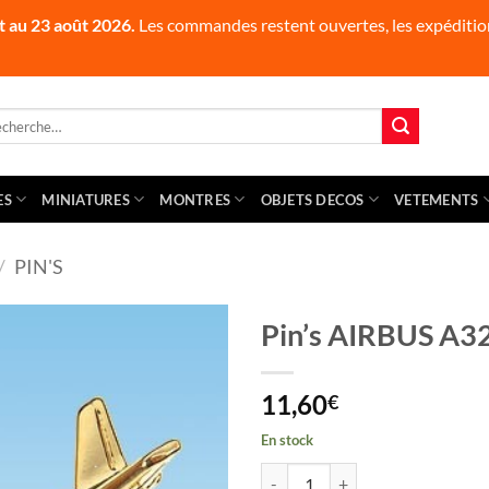
t au 23 août 2026.
Les commandes restent ouvertes, les expédition
herche
 :
ES
MINIATURES
MONTRES
OBJETS DECOS
VETEMENTS
/
PIN'S
Pin’s AIRBUS A32
11,60
€
En stock
quantité de Pin's AIRBUS A321 Do