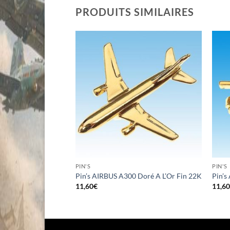
PRODUITS SIMILAIRES
PIN'S
PIN'S
avec la Navette
Pin’s AIRBUS A300 Doré A L’Or Fin 22K
Pin’s 
à l’or fin 22K
11,60
€
11,6