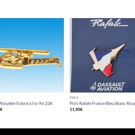
PIN'S
Alouette II doré à l’or fin 22K
Pin’s Rafale France Bleu Blanc Rou
0
€
11,90
€