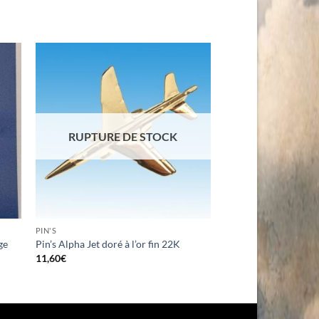
RUPTURE DE STOCK
PIN'S
ge
Pin’s Alpha Jet doré à l’or fin 22K
11,60
€