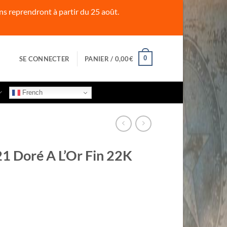
s reprendront à partir du 25 août.
0
SE CONNECTER
PANIER /
0,00
€
French
1 Doré A L’Or Fin 22K
ré A L'Or Fin 22K